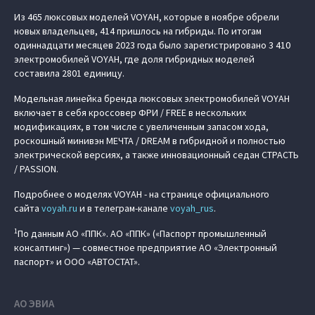
Из 465 люксовых моделей VOYAH, которые в ноябре обрели
новых владельцев, 414 пришлось на гибриды. По итогам
одиннадцати месяцев 2023 года было зарегистрировано 3 410
электромобилей VOYAH, где доля гибридных моделей
составила 2801 единицу.
Модельная линейка бренда люксовых электромобилей VOYAH
включает в себя кроссовер ФРИ / FREE в нескольких
модификациях, в том числе с увеличенным запасом хода,
роскошный минивэн МЕЧТА / DREAM в гибридной и полностью
электрической версиях, а также инновационный седан СТРАСТЬ
/ PASSION.
Подробнее о моделях VOYAH - на странице официального
сайта
voyah.ru
и в телеграм-канале
voyah_rus
.
1
По данным АО «ППК». АО «ППК» («Паспорт промышленный
консалтинг») — совместное предприятие АО «Электронный
паспорт» и ООО «АВТОСТАТ».
АО ЭВИА