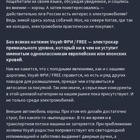
пощебетали на своем языке, обсуждая увиденное, и сошлись
во мнении — хорош. А затем поинтересовались —
действительно ли в России есть интерес к электромобилям?
Ведь зимой здесь холод собачий. Мол, на севере Китая, где так
же холодно, электромобили практически не покупают.
Без всяких натяжек Voyah ФРИ / FREE — электрокар
премиального уровня, который ни в чем не уступит
именитым одноклассникам европейских или японских
кровей.
Нам же кажется, что с погодными явлениями, как и с нашими
дорогами, Voyah ФРИ / FREE справится, но есть и ряд других
поводов для размышления, прежде чем отправиться в
автосалон за покупкой. Так или иначе, а серьезные конкуренты
в этой ценовой категории на нашем рынке пока присутствуют. И
не только среди электромобилей.
Внешне автомобиль хорош. При этом его дизайн достаточно
строг, без какого-то «выпендрежа». В то же время и в
транспортном потоке машина не затеряется. При приближении
хозяина Voyah радостно поприветствует его светодиодной
иллюминацией и заботливо выдвинет дверные ручки, а