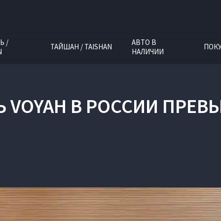
Ь /
АВТО В
ТАЙШАН / TAISHAN
ПОК
N
НАЛИЧИИ
 VOYAH В РОССИИ ПРЕВ