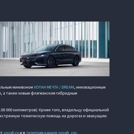
альным минивэном
VOYAH МЕЧТА / DREAM
, инновационным
, а также новым флагманским гибридным
100 000 километров). Кроме того, владельцу официальной
кстренную техническую помощь на дорогах и эвакуацию
H:
voyah.ru
и в
телеграм-канале voyah_rus
.