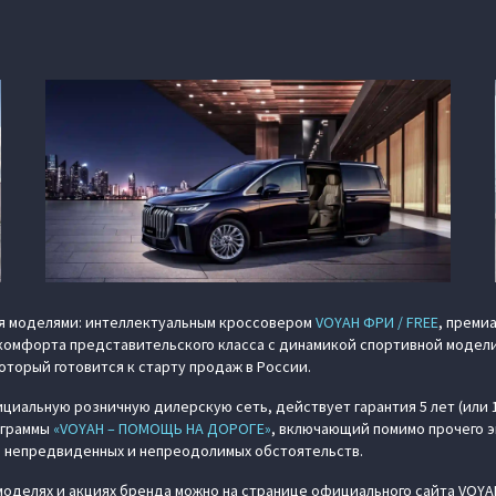
я моделями: интеллектуальным кроссовером
VOYAH ФРИ / FREE
, преми
комфорта представительского класса с динамикой спортивной модели
который готовится к старту продаж в России.
циальную розничную дилерскую сеть, действует гарантия 5 лет (или 
ограммы
«VOYAH – ПОМОЩЬ НА ДОРОГЕ»
, включающий помимо прочего э
 непредвиденных и непреодолимых обстоятельств.
моделях и акциях бренда можно на странице официального сайта VOYA