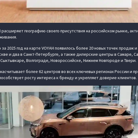
расширяет географию своего присутствия на российском рынке, акти
живания.
о за 2025 год на карте VOYAH появилось более 20 новых точек продаж 
ве и два в Санкт-Петербурге, а также дилерские центры в Самаре, Са
 Сыктывкаре, Волгограде, Новороссийске, Нижнем Новгороде и Твери.
насчитывает более 62 центров во всех ключевых регионах России и п
особствует росту интереса к бренду и укрепляет доверие клиентов.