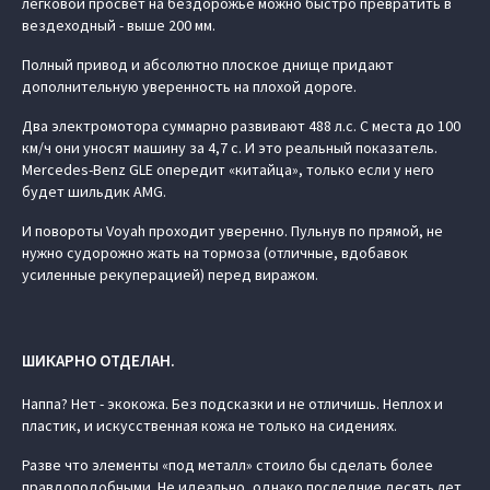
легковой просвет на бездорожье можно быстро превратить в
вездеходный - выше 200 мм.
Полный привод и абсолютно плоское днище придают
дополнительную уверенность на плохой дороге.
Два электромотора суммарно развивают 488 л.с. С места до 100
км/ч они уносят машину за 4,7 с. И это реальный показатель.
Mercedes-Benz GLE опередит «китайца», только если у него
будет шильдик AMG.
И повороты Voyah проходит уверенно. Пульнув по прямой, не
нужно судорожно жать на тормоза (отличные, вдобавок
усиленные рекуперацией) перед виражом.
ШИКАРНО ОТДЕЛАН.
Наппа? Нет - экокожа. Без подсказки и не отличишь. Неплох и
пластик, и искусственная кожа не только на сидениях.
Разве что элементы «под металл» стоило бы сделать более
правдоподобными. Не идеально, однако последние десять лет