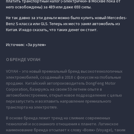
платить транспортный налог («электрички» в Москве пока от
него освобождены) за 489 или даже 693 силы.
Не так давно за эти деньги можно было купить новый Mercedes-
Benz S-класса или GLS. Теперь их место занял автомобиль из
Китая. И надо сказать, что таких денег он стоит.
Источник: «За рулем»
О БРЕНДЕ VOYAH
VOYAH – это новый премиальный бренд высокотехнологичных
электромобилей, созданный в 2018 с фокусом на глобальные
продажи. Китайский автопроизводитель DongFeng Motor
Corporation, базируясь на своем 53-летнем опыте в
автомобилестроении, открыл новое подразделение с целью
перезапустить и возглавить направление премиального
транспорта на электротяге.
В основе бренда лежит тренд на слияние современных
технологий и осознанного отношения к планете. Латинское
наименование бренда отсылает к слову «Вояж» (Voyage), таким