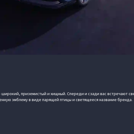
– широкий, приземистый и хищный. Спереди и сзади вас встречают с
нную эмблему в виде парящей птицы и светящееся название бренда.