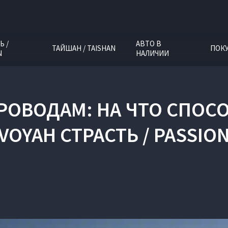
Ь /
АВТО В
ТАЙШАН / TAISHAN
ПОК
N
НАЛИЧИИ
РОВОДАМ: НА ЧТО СПОС
VOYAH СТРАСТЬ / PASSIO