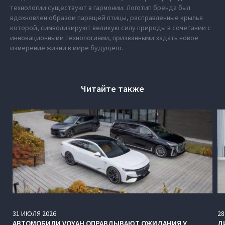
технологии существуют в гармонии. Логотип бренда был
вдохновлен образом парящей птицы, расправленные крылья
которой, символизируют великую силу природы в сочетании с
инновационными технологиями, призванными задать новое
измерение жизни в мире будущего.
Читайте также
31
ИЮЛЯ
2026
28
АВТОМОБИЛИ VOYAH ОПРАВДЫВАЮТ ОЖИДАНИЯ У
Д