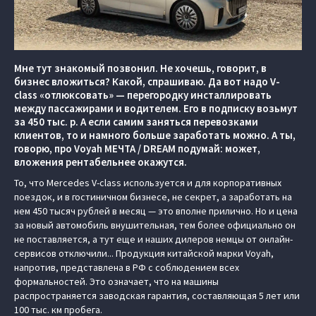
Мне тут знакомый позвонил. Не хочешь, говорит, в
бизнес вложиться? Какой, спрашиваю. Да вот надо V-
class «отлюксовать» — перегородку инсталлировать
между пассажирами и водителем. Его в подписку возьмут
за 450 тыс. р. А если самим заняться перевозками
клиентов, то и намного больше заработать можно. А ты,
говорю, про Voyah МЕЧТА / DREAM подумай: может,
вложения рентабельнее окажутся.
То, что Mercedes V-class используется и для корпоративных
поездок, и в гостиничном бизнесе, не секрет, а заработать на
нем 450 тысяч рублей в месяц — это вполне прилично. Но и цена
за новый автомобиль внушительная, тем более официально он
не поставляется, а тут еще и наших дилеров немцы от онлайн-
сервисов отключили... Продукция китайской марки Voyah,
напротив, представлена в РФ с соблюдением всех
формальностей. Это означает, что на машины
распространяется заводская гарантия, составляющая 5 лет или
100 тыс. км пробега.