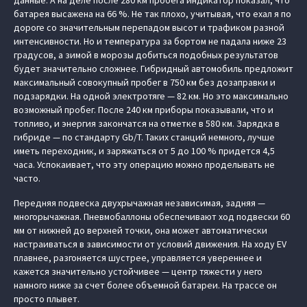
данные. А на деле после 280 км пробега индикатор показал, что
батарея высажена на 66 %. Не так плохо, учитывая, что ехал я по
дороге со значительным перепадом высот и трафиком разной
интенсивности. Но и температура за бортом не падала ниже 23
градусов, а зимой в морозы добиться подобных результатов
будет значительно сложнее. Гибридный автомобиль предложит
максимальный совокупный пробег в 750 км без дозаправки и
подзарядки. На одной электротяге — 82 км. Но это максимально
возможный пробег. После 240 км приборы показывали, что и
топливо, и энергия закончатся на отметке в 580 км. Зарядка в
гибриде — по стандарту Gb/T. Таких станций немного, лучше
иметь переходник, и заряжаться от 5 до 100 % придется 4,5
часа. Успокаивает, что эту операцию можно проделывать не
часто.
Передняя подвеска двухрычажная независимая, задняя —
многорычажная. Пневмобаллоны обеспечивают ход подвески 60
мм от нижней до верхней точки, она может автоматически
настраиваться в зависимости от условий движения. На ходу EV
плавнее, разгоняется шустрее, управляется увереннее и
кажется значительно устойчивее — центр тяжести у него
намного ниже за счет более объемной батареи. На трассе он
просто плывет.