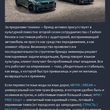
За пределами техники — бренд активно присутствует в
культурной повестке: второй сезон сотрудничества с Fashion
Review и системная работа с аудиторией, воспринимающей
автомобиль не просто как средство передвижения, а как
элемент образа. Визионерство проявляется в
последовательности стратегии бренда: инженеры решают
повседневные задачи владельцев, бренд говорит языком
культуры, клиент получает беспроблемный опыт владения. Все
это работает на опережение — тихо, убедительно и стабильно,
как вещь, к которой быстро привыкаешь и уже не желаешь
возвращаться к прежнему.
Если перевести язык моды на язык дорог,
МЕЧТА / DREAM
—
универсальный костюм‑трансформер, в котором удобно быть и
хозяином встречи, и заботливым главой большой семьи;
ФРИ /
FREE Спорт
— элегантный повседневный стиль, готовый к
переменам темпа (от городского до загородного);
СТРАСТЬ /
PASSION
— статусный формальный костюм, сшитый по меркам