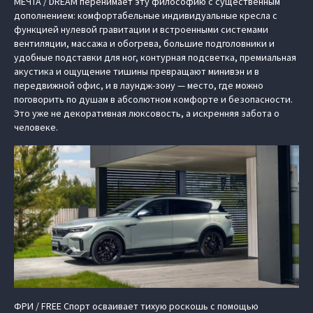
МЕЧТА / DREAM перенимает эту философию с существенным
дополнением: комфортабельные индивидуальные кресла с
функцией нулевой гравитации и встроенными системами
вентиляции, массажа и обогрева, большие подголовники и
удобные подставки для ног, контурная подсветка, премиальная
акустика и ощущение тишины превращают минивэн и в
передвижной офис, и в лаундж-зону — место, где можно
поговорить по душам в абсолютном комфорте и безопасности.
Это уже не декоративная люксовость, а искренняя забота о
человеке.
ФРИ / FREE Спорт осваивает тихую роскошь с помощью