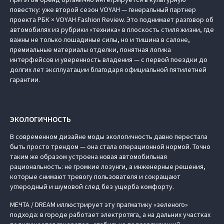
повестку: уже второй сезон VOYAH — генеральный партнер
проекта РБК × VOYAH Fashion Review. Это поднимает разговор об
автомобилях из рубрики «техника» в плоскость стиля жизни, где
важны не только лошадиные силы, но и тишина в салоне,
премиальные материалы отделки, понятная логика
интерфейсов и уверенность владения — с первой поездки до
долгих лет эксплуатации благодаря официальной пятилетней
гарантии.
ЭКОЛОГИЧНОСТЬ
В современном дизайне моды экологичность давно перестала
быть просто трендом — она стала операционной нормой. Точно
таким же образом устроена новая автомобильная
рациональность: не громкие лозунги, а инженерные решения,
которые снимают тревогу пользователя и сокращают
углеродный и шумовой след без ущерба комфорту.
МЕЧТА / DREAM иллюстрирует эту прагматику «зеленого»
подхода: в городе работает электротяга, а на дальних участках