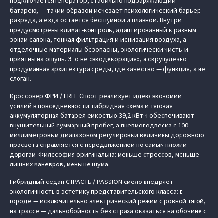
подключается генератор, стабильно подзаряжающий
батарею, — таким образом исчезает психологический барьер
разряда, а езда остается бесшумной и плавной. Внутри
предусмотрены климат-контроль, адаптированный к разным
зонам салона, тонкая фильтрация и ионизация воздуха, а
отделочные материалы безопасны, экологически чисты и
приятны на ощупь. Это не «экодекорация», а скрупулезно
продуманная архитектура среды, где качество — функция, а не
слоган.
Кроссовер ФРИ / FREE Спорт реализует идею экономии
усилий в повседневности: гибридная схема и тяговая
аккумуляторная батарея емкостью 39,2 кВт·ч обеспечивают
внушительный суммарный пробег, а пневмоподвеска с 100-
миллиметровым диапазоном регулировки величины дорожного
просвета справляется с передвижением по самым плохим
дорогам. Философия оригинальна: меньше стрессов, меньше
лишних маневров, меньше шума.
Гибридный седан СТРАСТЬ / PASSION смело внедряет
экологичность в эстетику представительского класса: в
городе — исключительно электрический режим с ровной тягой,
на трассе — дальнобойность без страха оказаться на обочине с