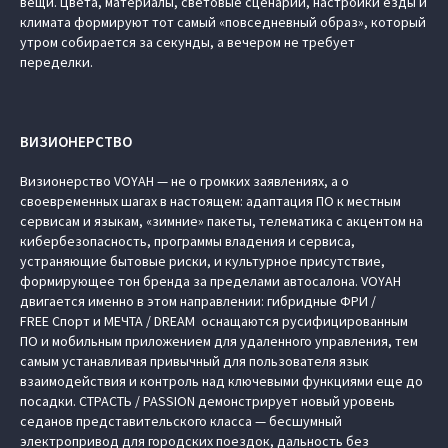
вещи. Цвета, материалы, световые сценарии, настройки езды и
климата формируют тот самый «повседневный образ», который
утром собирается за секунды, а вечером не требует
переделки.
ВИЗИОНЕРСТВО
Визионерство VOYAH — не о громких заявлениях, а о
своевременных шагах в настоящем: адаптация ПО к местным
сервисам и языкам, «зимние» пакеты, телематика с акцентом на
кибербезопасность, программы владения и сервиса,
устраняющие бытовые риски, и культурное присутствие,
формирующее тон бренда за пределами автосалона. VOYAH
двигается именно в этом направлении: гибридные ФРИ /
FREE Спорт и МЕЧТА / DREAM оснащаются русифицированным
ПО и мобильным приложением для удаленного управления, тем
самым устанавливая привычный для пользователя язык
взаимодействия и контроль над ключевыми функциями еще до
посадки. СТРАСТЬ / PASSION демонстрирует новый уровень
седанов представительского класса — бесшумный
электропривод для городских поездок, дальность без