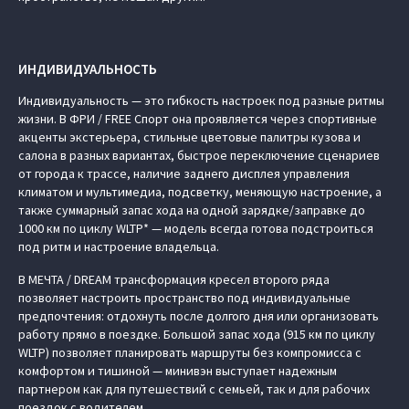
ИНДИВИДУАЛЬНОСТЬ
Индивидуальность — это гибкость настроек под разные ритмы
жизни. В ФРИ / FREE Спорт она проявляется через спортивные
акценты экстерьера, стильные цветовые палитры кузова и
салона в разных вариантах, быстрое переключение сценариев
от города к трассе, наличие заднего дисплея управления
климатом и мультимедиа, подсветку, меняющую настроение, а
также суммарный запас хода на одной зарядке/заправке до
1000 км по циклу WLTP* — модель всегда готова подстроиться
под ритм и настроение владельца.
В МЕЧТА / DREAM трансформация кресел второго ряда
позволяет настроить пространство под индивидуальные
предпочтения: отдохнуть после долгого дня или организовать
работу прямо в поездке. Большой запас хода (915 км по циклу
WLTP) позволяет планировать маршруты без компромисса с
комфортом и тишиной — минивэн выступает надежным
партнером как для путешествий с семьей, так и для рабочих
поездок с водителем.