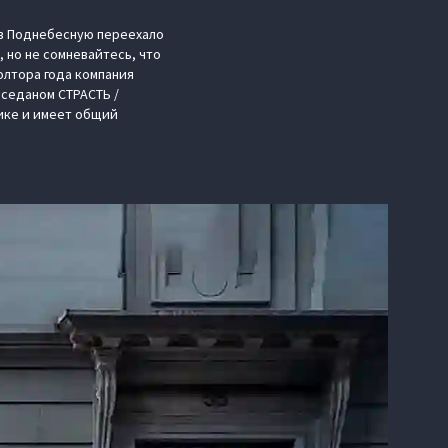
 в Поднебесную переехало
 но не сомневайтесь, что
олтора года компания
 седаном СТРАСТЬ /
нике и имеет общий