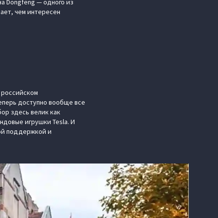
а Dongfeng — одного из
вает, чем интересен
а российском
теперь доступно вообще все
бор здесь велик как
ндовые игрушки Tesla. И
кой поддержкой и