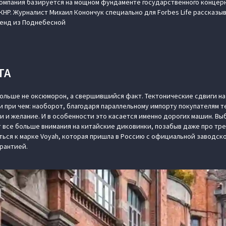
компания базируется на мощном фундаменте государственного концерн
КНР. Журналист Михаил Конончук специально для Forbes Life рассказы
енд из Поднебесной
ТА
ольше не оксюморон, а свершившийся факт. Тектонические сдвиги н
и при чем: наоборот, благодаря параллельному импорту покупателям 
и и желание. И в особенности это касается именно дорогих машин. Вы
 все больше внимания на китайские диковинки, позабыв даже про тре
ься к марке Voyah, которая пришла в Россию с официальной заводс
арантией.