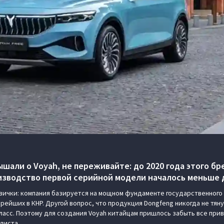
ышали о Voyah, не переживайте: до 2020 года этого бр
изводство первой серийной модели началось меньше д
овички: компания базируется на мощном фундаменте государственного
рейших в КНР. Другой вопрос, что продукция Dongfeng никогда не тянул
ласс. Поэтому для создания Voyah китайцам пришлось забыть все прив
 листа.