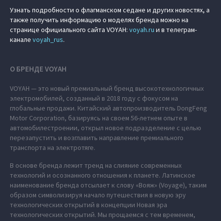
Узнать подробности о флагманском седане и других новостях, а
также получить информацию о моделях бренда можно на
странице официального сайта VOYAH:
voyah.ru
и в телеграм-
канале
voyah_rus
.
О БРЕНДЕ VOYAH
VOYAH — это новый премиальный бренд высокотехнологичных
электромобилей, созданный в 2018 году с фокусом на
глобальные продажи. Китайский автопроизводитель DongFeng
Motor Corporation, базируясь на своем 56-летнем опыте в
автомобилестроении, открыл новое подразделение с целью
перезапустить и возглавить направление премиального
транспорта на электротяге.
В основе бренда лежит тренд на слияние современных
технологий и осознанного отношения к планете. Латинское
наименование бренда отсылает к слову «Вояж» (Voyage), таким
образом символизируя начало путешествия в новую эру
технологических открытий в концепции Новая эра
технологических открытий. Мы прощаемся с тем временем,