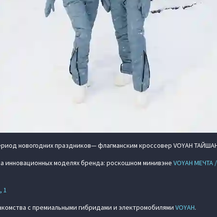
ериод новогодних праздников— флагманским кроссовер VOYAH ТАЙШАН 
на инновационных моделях бренда: роскошном минивэне
VOYAH МЕЧТА 
, 1
накомства с премиальными гибридами и электромобилями
VOYAH
.