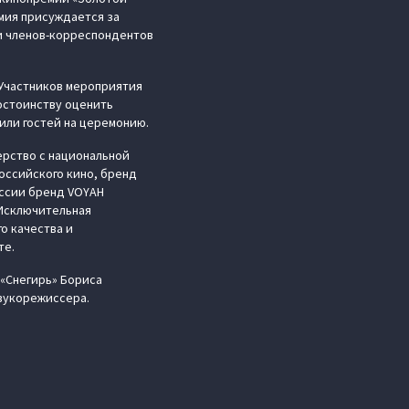
мия присуждается за
и членов-корреспондентов
Участников мероприятия
достоинству оценить
или гостей на церемонию.
ерство с национальной
оссийского кино, бренд
оссии бренд VOYAH
 Исключительная
о качества и
те.
 «Снегирь» Бориса
звукорежиссера.