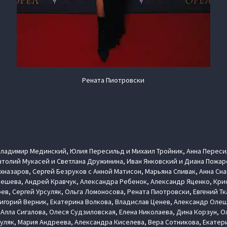
Рената Пиотровски
Владимир Мединский, Юлия Пересильд и Михаил Тройник, Анна Переси
толий Мукасей и Светлана Дружинина, Иван Янковский и Диана Пожарс
назаров, Сергей Безруков с Анной Матисон, Марьяна Спивак, Анна Сна
ешева, Андрей Кравчук, Александра Ребенок, Александр Яценко, Кри
ев, Сергей Урсуляк, Ольга Ломоносова, Рената Пиотровски, Евгений Тк
игорий Верник, Екатерина Волкова, Владислав Ценев, Александр Олеш
Алла Сигалова, Олеся Судзиловская, Елена Николаева, Дина Корзун, О
уляк, Мария Андреева, Александра Киселева, Вера Сотникова, Екатер