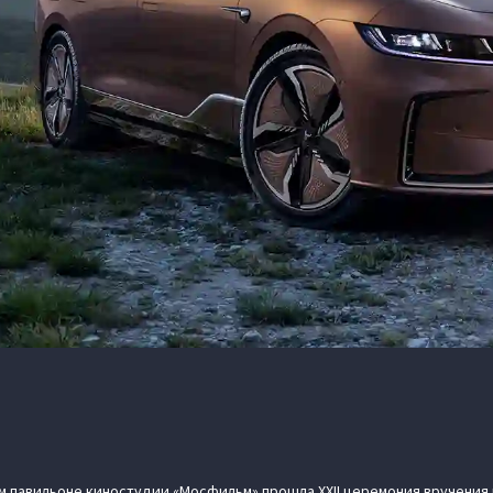
ном павильоне киностудии «Мосфильм» прошла XXII церемония вручени