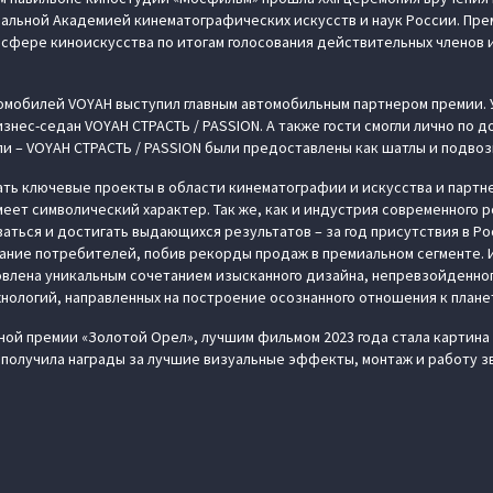
альной Академией кинематографических искусств и наук России. Пре
сфере киноискусства по итогам голосования действительных членов 
омобилей VOYAH выступил главным автомобильным партнером премии. 
знес-седан VOYAH СТРАСТЬ / PASSION. А также гости смогли лично по 
и – VOYAH СТРАСТЬ / PASSION были предоставлены как шатлы и подвоз
ь ключевые проекты в области кинематографии и искусства и партн
еет символический характер. Так же, как и индустрия современного р
аться и достигать выдающихся результатов – за год присутствия в Р
ание потребителей, побив рекорды продаж в премиальном сегменте.
влена уникальным сочетанием изысканного дизайна, непревзойденног
нологий, направленных на построение осознанного отношения к плане
ой премии «Золотой Орел», лучшим фильмом 2023 года стала картина
 получила награды за лучшие визуальные эффекты, монтаж и работу 