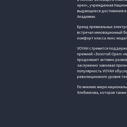
орел», учрежденная Национ
выдающиеся достижения в 
Академии.
Бренд премиальных электр
встречал инновационный би
комфорт класса люкс модел
VOYAH стремится поддержат
премией «Золотой Орел» им
продолжает активно развив
заслуженно завоевал призн
популярность VOYAH обусло
революционного уровня тех
По мнению жюри национальн
Хлебникова, которая также