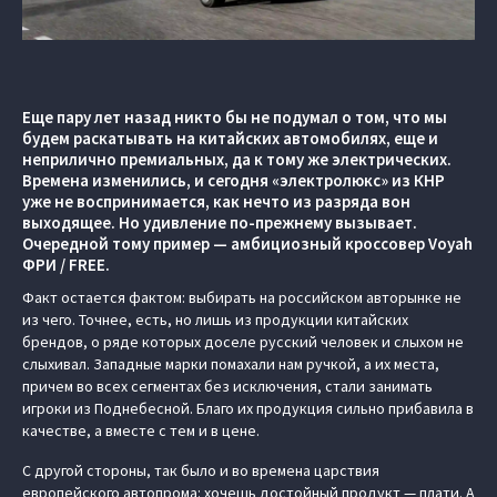
Еще пару лет назад никто бы не подумал о том, что мы
будем раскатывать на китайских автомобилях, еще и
неприлично премиальных, да к тому же электрических.
Времена изменились, и сегодня «электролюкс» из КНР
уже не воспринимается, как нечто из разряда вон
выходящее. Но удивление по-прежнему вызывает.
Очередной тому пример — амбициозный кроссовер Voyah
ФРИ / FREE.
Факт остается фактом: выбирать на российском авторынке не
из чего. Точнее, есть, но лишь из продукции китайских
брендов, о ряде которых доселе русский человек и слыхом не
слыхивал. Западные марки помахали нам ручкой, а их места,
причем во всех сегментах без исключения, стали занимать
игроки из Поднебесной. Благо их продукция сильно прибавила в
качестве, а вместе с тем и в цене.
С другой стороны, так было и во времена царствия
европейского автопрома: хочешь достойный продукт — плати. А