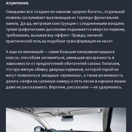
изумление.
Ожидаемо все создано по канонам «дорого-богато», отдельной
похвалы заслуживает выезжающая из торпедо фронтальная
панель. Да-да, метровая конструкция с соединенными воедино
тремя графическими дисплеями поднимается вверх по первому
требованию, вызывая вау-эффект. Правда, никакой
практической пользы подобная трансформация не несет.
А еще из инноваций — самая большая панорамная крыша в
классе, способная затемняться, уменьшая прозрачность в
зависимости от предпочтений обитателей салона. Полагаем,
что про мягкую обивку дверных карманов, которой порой не
могут похвалиться западные «премиалы», а также возможность
делать селфи на салонную камеру и петь песни в караоке можно
даже не рассказывать. Впрочем, рассказали — не удержались.