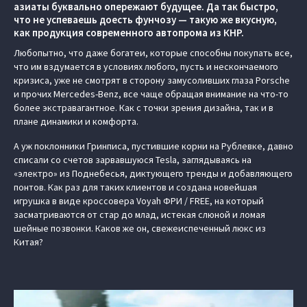
азиаты буквально опережают будущее. Да так быстро,
что не успеваешь доесть фунчозу — такую же вкусную,
как продукция современного автопрома из КНР.
Любопытно, что даже богатеи, которые способны покупать все,
что им вздумается в условиях любого, пусть и нескончаемого
кризиса, уже не смотрят в сторону замусоливших глаза Porsche
и прочих Mercedes-Benz, все чаще обращая внимание на что-то
более экстравагантное. Как с точки зрения дизайна, так и в
плане динамики и комфорта.
А уж поклонники Гринписа, пустившие корни на Рублевке, давно
списали со счетов зарвавшуюся Tesla, заглядываясь на
«электро» из Поднебесья, диктующего тренды и добавляющего
понтов. Как раз для таких клиентов и создана новейшая
игрушка в виде кроссовера Voyah ФРИ / FREE, на который
засматриваются от стар до млад, истекая слюной и ломая
шейные позвонки. Каков же он, свежеиспеченный люкс из
Китая?