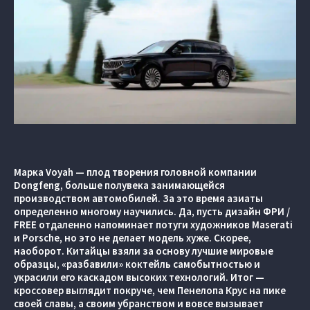
Марка Voyah — плод творения головной компании
Dongfeng, больше полувека занимающейся
производством автомобилей. За это время азиаты
определенно многому научились. Да, пусть дизайн ФРИ /
FREE отдаленно напоминает потуги художников Maserati
и Porsche, но это не делает модель хуже. Скорее,
наоборот. Китайцы взяли за основу лучшие мировые
образцы, «разбавили» коктейль самобытностью и
украсили его каскадом высоких технологий. Итог —
кроссовер выглядит покруче, чем Пенелопа Крус на пике
своей славы, а своим убранством и вовсе вызывает