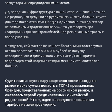
эвакуатора и непредвиденным ночлегом.
Да, зарядная инфраструктура в нашей стране — явление такое
же редкое, как девушки за рулем такси. Скажем больше: спустя
два года после открытия ЦКАД в Подмосковье, там до сих пор
не появились и традиционные АЗС, что уж говорить про
«зарядники» для электромобилей. Про региональные трассы и
вовсе умолчим.
Между тем, сей фактор не мешает богатеньким толстосумам
охотно расставаться с 9 000 000 рублей на покупку
неординарного и динамичного VOYAH ФРИ / FREE. Причем
владельцев этой модели с каждым месяцем становится все
больше.
Судите сами: спустя пару кварталов после выхода на
рынок марка сумела попасть в ТОП−5 премиальных
брендов, представленных на российском рынке, и
оказалась первой среди «зеленых» с китайской
родословной. Что ж, ждем очередного повышения
тарифов на электроэнергию.