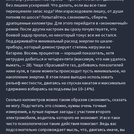
без лишних ускорений. Что делать, если вы все-таки
переоценили запас хода? Или израсходовали лишку, от души
погоняв по шоссе? Попытайтесь сэкономить, сберечь
драгоценные километры. Для этого перейдите в «экономичный»
режим. После других настроек вы сразу почувствуете, что
боевой задор пропал, но некоторый тонус все же остался.
Поддерживайте минимальный расход энергии по шкале-
прибору, который демонстрирует степень нагрузки на
батарею. Восемь процентов — хороший показатель, хотя
нетрудно добиться и четырех-пяти (максимум, что нам удалось
выжать, — 28). Чаще сбрасывайте газ, добиваясь показателей
ниже нуля, в такие моменты происходит пусть минимальное, но
накопление энергии. В этом плане выгодно использовать
рельеф местности, двигаясь на спусках накатом и максимально
сдержанно взбираясь на подъемы (на 10–14 %).
Сколько километров можно таким образом сэкономить, сказать
не могу. Подсчитать это сложно, нужны очень точные
измерения, а лучше парные заезды с участием второго
электромобиля, водитель которого не экономит. И все-таки
чисто психологически такие действия помогают. Ведь вас
подсознательно сопровождает мысль, что, двигаясь иначе, вы