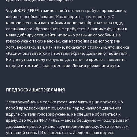
Voyah ФРИ / FREE в наименьшей степени требует привыкания,
каких-то особых навыков. Как говорится, сел и поехал. С
многочисленными настройками легко разобраться и на ходу,
специального образования не требуется. Значимые функции в
меню дублируются, найти их можно разными способами. Не
говорю уже о таких мелочах, как настройка радиопрограмм.
Хотя, вероятно, вам, как и мне, покажется странным, что иконка
«Радио» оказывается на третьем экране, дальнем от водителя.
Нет, тянуться к нему не нужно: достаточно просто… поменять
второй и третий экраны местами. Легким движением руки.
ПРЕДВОСХИЩАЕТ ЖЕЛАНИЯ
Электромобиль не только готов исполнять ваши прихоти, но
порой предвосхищает их. Если вы перед началом движения
вдруг испытали головокружение, не спешите обратиться к
врачу. Это Voyah ФРИ / FREE — вновь бесшумно — подстраивает
дорожный просвет, используя пневмоподвеску. Хотите массаж
уставшей спины? И он здесь есть. И еще данная модель