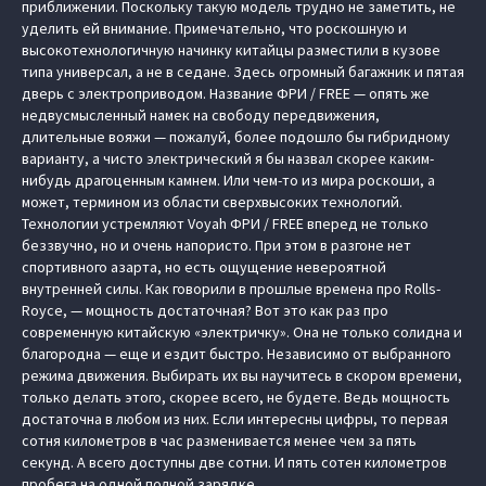
приближении. Поскольку такую модель трудно не заметить, не
уделить ей внимание. Примечательно, что роскошную и
высокотехнологичную начинку китайцы разместили в кузове
типа универсал, а не в седане. Здесь огромный багажник и пятая
дверь с электроприводом. Название ФРИ / FREE — опять же
недвусмысленный намек на свободу передвижения,
длительные вояжи — пожалуй, более подошло бы гибридному
варианту, а чисто электрический я бы назвал скорее каким-
нибудь драгоценным камнем. Или чем-то из мира роскоши, а
может, термином из области сверхвысоких технологий.
Технологии устремляют Voyah ФРИ / FREE вперед не только
беззвучно, но и очень напористо. При этом в разгоне нет
спортивного азарта, но есть ощущение невероятной
внутренней силы. Как говорили в прошлые времена про Rolls-
Royce, — мощность достаточная? Вот это как раз про
современную китайскую «электричку». Она не только солидна и
благородна — еще и ездит быстро. Независимо от выбранного
режима движения. Выбирать их вы научитесь в скором времени,
только делать этого, скорее всего, не будете. Ведь мощность
достаточна в любом из них. Если интересны цифры, то первая
сотня километров в час разменивается менее чем за пять
секунд. А всего доступны две сотни. И пять сотен километров
пробега на одной полной зарядке.