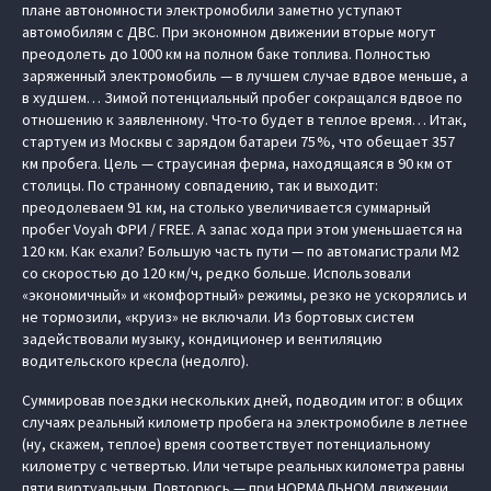
плане автономности электромобили заметно уступают
автомобилям с ДВС. При экономном движении вторые могут
преодолеть до 1000 км на полном баке топлива. Полностью
заряженный электромобиль — в лучшем случае вдвое меньше, а
в худшем… Зимой потенциальный пробег сокращался вдвое по
отношению к заявленному. Что-то будет в теплое время… Итак,
стартуем из Москвы с зарядом батареи 75 %, что обещает 357
км пробега. Цель — страусиная ферма, находящаяся в 90 км от
столицы. По странному совпадению, так и выходит:
преодолеваем 91 км, на столько увеличивается суммарный
пробег Voyah ФРИ / FREE. А запас хода при этом уменьшается на
120 км. Как ехали? Большую часть пути — по автомагистрали М2
со скоростью до 120 км/ч, редко больше. Использовали
«экономичный» и «комфортный» режимы, резко не ускорялись и
не тормозили, «круиз» не включали. Из бортовых систем
задействовали музыку, кондиционер и вентиляцию
водительского кресла (недолго).
Суммировав поездки нескольких дней, подводим итог: в общих
случаях реальный километр пробега на электромобиле в летнее
(ну, скажем, теплое) время соответствует потенциальному
километру с четвертью. Или четыре реальных километра равны
пяти виртуальным. Повторюсь — при НОРМАЛЬНОМ движении,