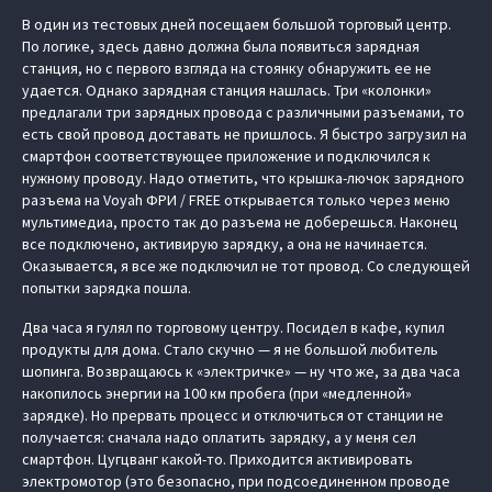
В один из тестовых дней посещаем большой торговый центр.
По логике, здесь давно должна была появиться зарядная
станция, но с первого взгляда на стоянку обнаружить ее не
удается. Однако зарядная станция нашлась. Три «колонки»
предлагали три зарядных провода с различными разъемами, то
есть свой провод доставать не пришлось. Я быстро загрузил на
смартфон соответствующее приложение и подключился к
нужному проводу. Надо отметить, что крышка-лючок зарядного
разъема на Voyah ФРИ / FREE открывается только через меню
мультимедиа, просто так до разъема не доберешься. Наконец
все подключено, активирую зарядку, а она не начинается.
Оказывается, я все же подключил не тот провод. Со следующей
попытки зарядка пошла.
Два часа я гулял по торговому центру. Посидел в кафе, купил
продукты для дома. Стало скучно — я не большой любитель
шопинга. Возвращаюсь к «электричке» — ну что же, за два часа
накопилось энергии на 100 км пробега (при «медленной»
зарядке). Но прервать процесс и отключиться от станции не
получается: сначала надо оплатить зарядку, а у меня сел
смартфон. Цугцванг какой-то. Приходится активировать
электромотор (это безопасно, при подсоединенном проводе