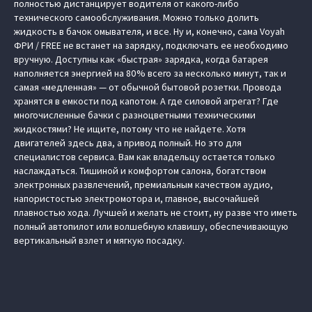
полностью дистанцирует водителя от какого-либо
технического самообслуживания. Можно только долить
жидкость в бачок омывателя, и все. Ну и, конечно, сама Voyah
ФРИ / FREE не встанет на зарядку, подключать ее необходимо
вручную. Доступны как «быстрая» зарядка, когда батарея
наполняется энергией на 80 % всего за несколько минут, так и
самая «медленная» — от обычной бытовой розетки. Провода
хранятся в емкости под капотом. А где силовой агрегат? Где
многочисленные бачки с разноцветными техническими
жидкостями? Не ищите, потому что не найдете. Хотя
двигателей здесь два, а привод полный. Но это для
специалистов сервиса. Вам как владельцу остается только
наслаждаться. Тишиной и комфортом салона, богатством
электронных развлечений, премиальным качеством аудио,
напористостью электромотора и, главное, высочайшей
плавностью хода. Лучшей и желать не стоит, ну разве что иметь
полный автопилот или волшебную клавишу, обеспечивающую
вертикальный взлет и мягкую посадку.