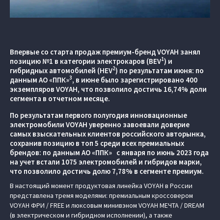
Впервые со старта продаж премиум-бренд VOYAH занял
1
позицию №1 в категории электрокаров (BEV
) и
2
гибридных автомобилей (HEV
) по результатам июня: по
3
данным АО «ППК»
, в июне было зарегистрировано 400
экземпляров VOYAH, что позволило достичь 16,74% доли
сегмента в отчетном месяце.
По результатам первого полугодия инновационные
электромобили VOYAH уверенно завоевали доверие
самых взыскательных клиентов российского авторынка,
сохранив позицию в топ 5 среди всех премиальных
брендов: по данным АО «ППК» с января по июнь 2023 года
на учет встали 1075 электромобилей и гибридов марки,
что позволило достичь долю 7,78% в сегменте премиум.
В настоящий момент продуктовая линейка VOYAH в России
представлена тремя моделями: премиальным кроссовером
VOYAH ФРИ / FREE и люксовым минивэном VOYAH МЕЧТА / DREAM
(в электрическом и гибридном исполнении), а также