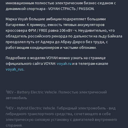
инновационным полностью электрическим бизнес-седаном с
динамикой спорткара - VOYAH СТРАСТЬ / PASSION.
Марка Voyah большие амбиции подкрепляет большими
батареями. К примеру, емкость тяговых аккумуляторов
кроссовера ФРИ / FREE равна 106 кВт∙ч. Неудивительно, что
обладатель российского рекорда по дальности на льду Байкала
преодолел путь от Адлера до Абрау-Дюрсо без труда, с
работающим кондиционером и частыми обгонами.
Подробнее о моделях VOYAH можно узнать на странице
официального сайта VOYAH:
voyah.ru
и в телеграм-канале
voyah_rus
.
1
BEV – Battery Electric Vehicle. Полностью электрический
автомобиль
2
HEV – Hybrid Electric Vehicle. Гибридный электромобиль - вид
гибридного транспортного средства, сочетающего в себе
электрическую силовую установку с двигателей внутреннего
сгорания.