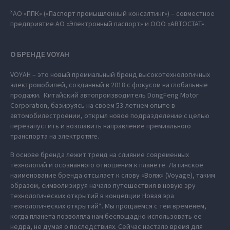
3
АО «ППК» («Паспорт промышленный консалтинг») – совместное
предприятие АО «Электронный паспорт» и ООО «АВТОСТАТ».
О БРЕНДЕ VOYAH
VOYAH – это новый премиальный бренд высокотехнологичных
электромобилей, созданный в 2018 с фокусом на глобальные
продажи. Китайский автопроизводитель DongFeng Motor
Corporation, базируясь на своем 53-летнем опыте в
автомобилестроении, открыл новое подразделение с целью
перезапустить и возглавить направление премиального
транспорта на электротяге.
В основе бренда лежит тренд на слияние современных
технологий и осознанного отношения к планете. Латинское
наименование бренда отсылает к слову «Вояж» (Voyage), таким
образом, символизируя начало путешествия в новую эру
технологических открытий в концепции Новая эра
технологических открытий*. Мы прощаемся с тем временем,
когда планета позволяла нам беспощадно использовать ее
недра, не думая о последствиях. Сейчас настало время для