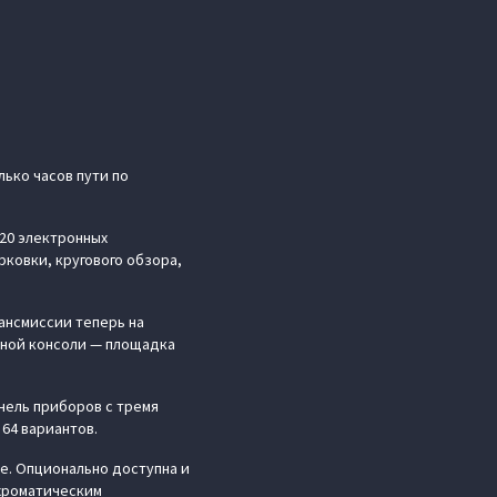
лько часов пути по
 20 электронных
ковки, кругового обзора,
ансмиссии теперь на
ьной консоли — площадка
нель приборов с тремя
 64 вариантов.
е. Опционально доступна и
охроматическим