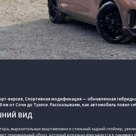
порт-версия, Спортивная модификация
— обновленная гибридна
0 км от Сочи до Туапсе. Рассказываем, как автомобиль повел себ
ШНИЙ ВИД
тора, выразительные выштамповки и стильный задний спойлер, увел
дают оригинальный образ, который идеально вписывается в динамику 