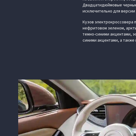
Двадцатидюймовые черные 
исключительно для версии
Кузов электрокроссовера п
нефритовом зеленом, аркти
темно-синими акцентами, э
синими акцентами, а также