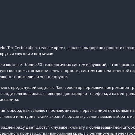
o-Tex Certification: тело не преет, вполне комфортно провести неско
 крутым спускам и подъемам.
ли включает более 50 технологичных систем и функций, в том числе и
руиз-контроль с ограничителем скорости, системы автоматической пар
енного торможения и многое другое.
ению с предыдущей моделью. Так, селектор переключения режимов тр
не водителя появилась площадка для зарядки телефона, а на централ
ассажира.
интерьера, как заявляет производитель, первая в мире подъемная па
сплеями и «штурманский» экран. А подсветку салона можно выбрать из
 заднем ряду дает доступ к музыке, климату и солнцезащитной шторк
 серийного производства» панорамная крыша с регулируемым электр