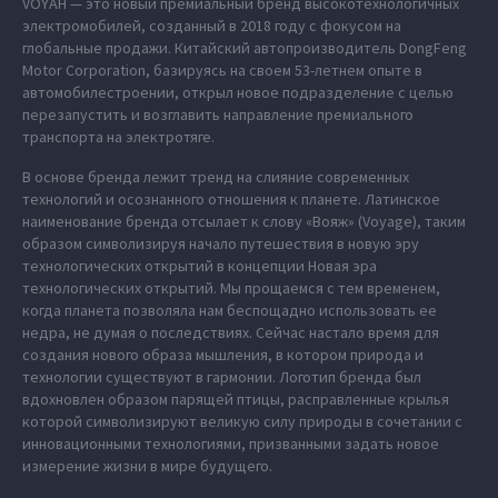
VOYAH — это новый премиальный бренд высокотехнологичных
электромобилей, созданный в 2018 году с фокусом на
глобальные продажи. Китайский автопроизводитель DongFeng
Motor Corporation, базируясь на своем 53-летнем опыте в
автомобилестроении, открыл новое подразделение с целью
перезапустить и возглавить направление премиального
транспорта на электротяге.
В основе бренда лежит тренд на слияние современных
технологий и осознанного отношения к планете. Латинское
наименование бренда отсылает к слову «Вояж» (Voyage), таким
образом символизируя начало путешествия в новую эру
технологических открытий в концепции Новая эра
технологических открытий. Мы прощаемся с тем временем,
когда планета позволяла нам беспощадно использовать ее
недра, не думая о последствиях. Сейчас настало время для
создания нового образа мышления, в котором природа и
технологии существуют в гармонии. Логотип бренда был
вдохновлен образом парящей птицы, расправленные крылья
которой символизируют великую силу природы в сочетании с
инновационными технологиями, призванными задать новое
измерение жизни в мире будущего.