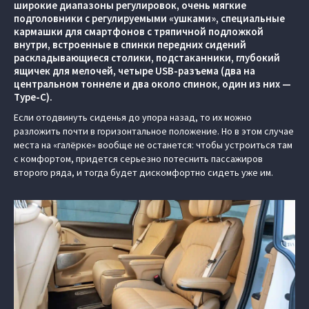
широкие диапазоны регулировок, очень мягкие
подголовники с регулируемыми «ушками», специальные
кармашки для смартфонов с тряпичной подложкой
внутри, встроенные в спинки передних сидений
раскладывающиеся столики, подстаканники, глубокий
ящичек для мелочей, четыре USB-разъема (два на
центральном тоннеле и два около спинок, один из них —
Type-C).
Если отодвинуть сиденья до упора назад, то их можно
разложить почти в горизонтальное положение. Но в этом случае
места на «галёрке» вообще не останется: чтобы устроиться там
с комфортом, придется серьезно потеснить пассажиров
второго ряда, и тогда будет дискомфортно сидеть уже им.