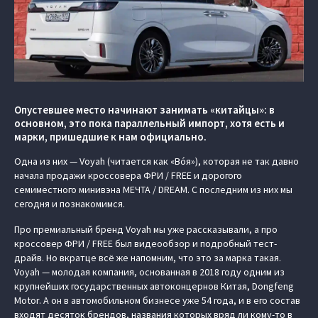
Опустевшее место начинают занимать «китайцы»: в
основном, это пока параллельный импорт, хотя есть и
марки, пришедшие к нам официально.
Одна из них — Voyah (читается как «Вóя»), которая не так давно
начала продажи кроссовера ФРИ / FREE и дорогого
семиместного минивэна МЕЧТА / DREAM. С последним из них мы
сегодня и познакомимся.
Про премиальный бренд Voyah мы уже рассказывали, а про
кроссовер ФРИ / FREE был видеообзор и подробный тест-
драйв. Но вкратце всё же напомним, что это за марка такая.
Voyah — молодая компания, основанная в 2018 году одним из
крупнейших государственных автоконцернов Китая, Dongfeng
Motor. А он в автомобильном бизнесе уже 54 года, и в его состав
входят десяток брендов, названия которых вряд ли кому-то в