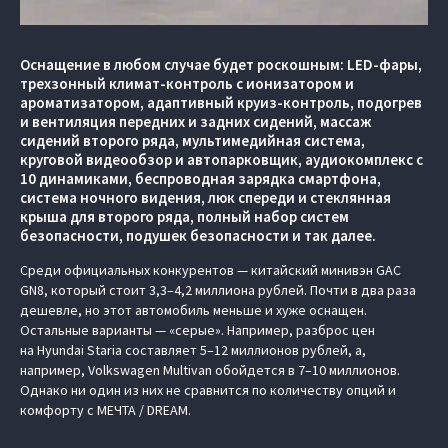
Оснащение в любом случае будет роскошным: LED-фары,
трехзонный климат-контроль с ионизатором и
ароматизатором, адаптивный круиз-контроль, подогрев
и вентиляция передних и задних сидений, массаж
сидений второго ряда, мультимедийная система,
круговой видеообзор и автопарковщик, аудиокомплекс с
10 динамиками, беспроводная зарядка смартфона,
система ночного видения, люк спереди и стеклянная
крыша для второго ряда, полный набор систем
безопасности, подушек безопасности и так далее.
Среди официальных конкурентов — китайский минивэн GAC
GN8, который стоит 3,3–4,2 миллиона рублей. Почти в два раза
дешевле, но этот автомобиль меньше и хуже оснащен.
Остальные варианты — «серые». Например, разброс цен
на Hyundai Staria составляет 5–12 миллионов рублей, а,
например, Volkswagen Multivan обойдется в 7–10 миллионов.
Однако ни один из них не сравнится по количеству опций и
комфорту с МЕЧТА / DREAM.