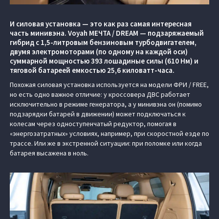
И силовая установка — это как раз самая интересная
часть минивэна. Voyah МЕЧТА / DREAM — подзаряжаемый
гибрид с 1,5-литровым бензиновым турбодвигателем,
двумя электромоторами (по одному на каждой оси)
суммарной мощностью 393 лошадиные силы (610 Нм) и
тяговой батареей емкостью 25,6 киловатт-часа.
Похожая силовая установка используется на модели ФРИ / FREE,
но есть одно важное отличие: у кроссовера ДВС работает
исключительно в режиме генератора, а у минивэна он (помимо
подзарядки батарей в движении) может подключаться к
колесам через одноступенчатый редуктор, помогая в
«энергозатратных» условиях, например, при скоростной езде по
трассе. Или же в экстренной ситуации: при поломке или когда
батарея высажена в ноль.