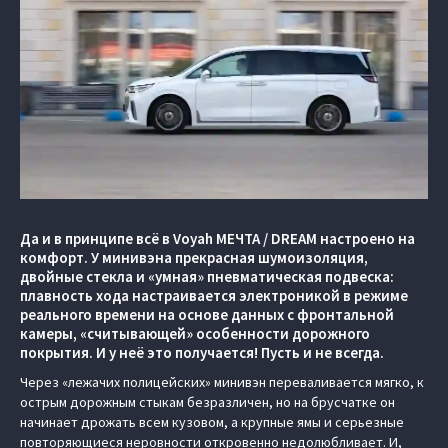
Да и в принципе всё в Voyah МЕЧТА / DREAM настроено на
комфорт. У минивэна прекрасная шумоизоляция,
двойные стекла и «умная» пневматическая подвеска:
плавность хода настраивается электроникой в режиме
реального времени на основе данных с фронтальной
камеры, «считывающей» особенности дорожного
покрытия. И у неё это получается! Пусть и не всегда.
Через «лежачих полицейских» минивэн переваливается мягко, к
острым дорожным стыкам безразличен, но на брусчатке он
начинает дрожать всем кузовом, а крупные ямы и серьезные
повторяющиеся неровности откровенно недолюбливает. И,