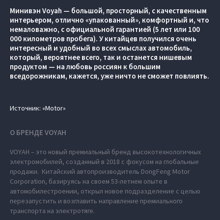
Минивэн Voyah — большой, просторный, с качественным
интерьером, отлично «упакованный», комфортный и, что
немаловажно, с официальной гарантией (5 лет или 100
000 километров пробега). У китайцев получился очень
интересный и удобный во всех смыслах автомобиль,
который, вероятнее всего, так и останется нишевым
продуктом — на любовь россиян к большим
вседорожникам, кажется, уже ничто не сможет повлиять.
Источник: «Motor»
О БРЕНДЕ VOYAH
VOYAH – это новый премиальный бренд высокотехнологичных
электромобилей, созданный в 2018 с фокусом на глобальные
продажи. Китайский автопроизводитель DongFeng Motor
Corporation, базируясь на своем 53-летнем опыте в
автомобилестроении, открыл новое подразделение с целью
перезапустить и возглавить направление премиального
транспорта на электротяге.