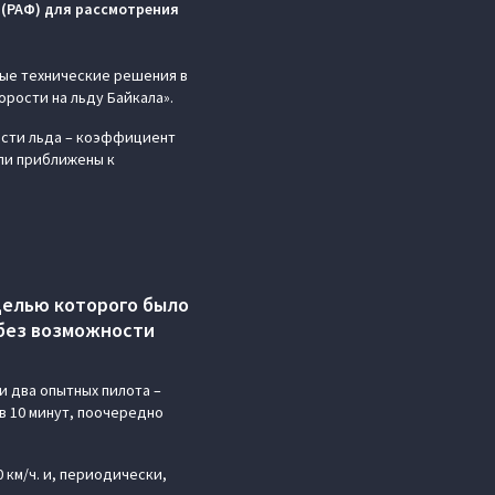
(РАФ) для рассмотрения
ые технические решения в
орости на льду Байкала».
кости льда – коэффициент
ыли приближены к
целью которого было
 без возможности
и два опытных пилота –
в 10 минут, поочередно
км/ч. и, периодически,