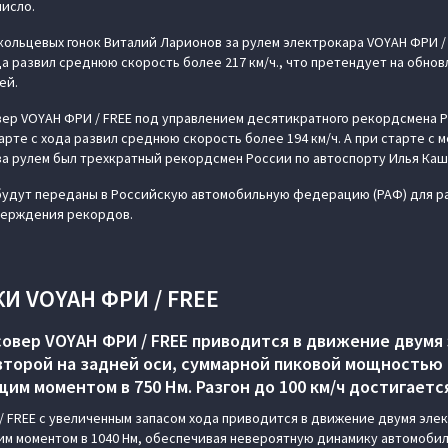
число.
ольцевых гонок Виталий Ларионов за рулем электрокара VOYAH ФРИ / 
да развил среднюю скорость более 217 км/ч., что претендует на обно
ей.
ер VOYAH ФРИ / FREE под управлением десятикратного рекордсмена Р
арте с хода развил среднюю скорость более 194 км/ч. А при старте с
 за рулем был трехкратный рекордсмен России по автоспорту Илья Каш
удут переданы в Российскую автомобильную федерацию (РАФ) для ра
верждения рекордов.
И VOYAH ФРИ / FREE
овер VOYAH ФРИ / FREE приводится в движение двумя
второй на задней оси, суммарной пиковой мощностью 4
м моментом в 750 Нм. Разгон до 100 км/ч достигается
 FREE с увеличенным запасом хода приводится в движение двумя эле
им моментом в 1040 Нм, обеспечивая невероятную динамику автомобилю