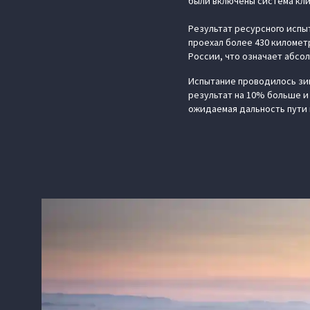
были включены система кли
Результат ресурсного испы
проехал более 430 километ
России, что означает абсо
Испытание проводилось зим
результат на 10% больше и 
ожидаемая дальность пути 