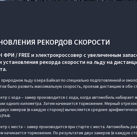
НОВЛЕНИЯ РЕКОРДОВ СКОРОСТИ
 ФРИ / FREE и электрокроссовер с увеличенным запас
и установления рекорда скорости на льду на дистанц
та.
а природном льду озера Байкал по специально подготовленной и омо
отов было развить максимальную скорость, проехав дистанцию в обе с
метр с хода – замер производится с хода, когда автомобиль набирает 
ии одного километра. Затем начинается торможение. Мерный отрезок
 двух замеров (в каждую сторону) вычисляется среднее арифметическ
A\РАФ.
етр с места – замер производится при старте с места. Автомобиль ра
тем начинается торможение. По результатам двух замеров (в каждую ст