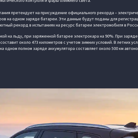
матического контроля и фары ближнего света.
тания претендует на присуждение официального рекорда – электриче
ров на одном заряде батареи. Эти данные будут поданы для регистра
лютный рекорд в испытаниях на ресурс батареи электромобиля в Росс
ой на льду, при заряженной батарее электрокара на 90%. При заряд
составит около 473 километров с учетом зимних условий. В летних ус
на одном полном заряде аккумулятора составляет около 500 км автоно