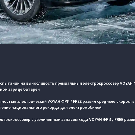
испытании на выносливость премиальный электрокроссовер VOYAH Ф
дном заряде батареи
лностью электрический VOYAH ФРИ / FREE развил среднюю скорость б
ление национального рекорда для электромобилей
лектрокроссовер с увеличенным запасом хода VOYAH ФРИ / FREE раз