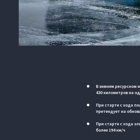
В зимнем ресурсном 
430 километров на о
При старте с хода по
претендует на обнов
При старте с хода э
более 194 км/ч