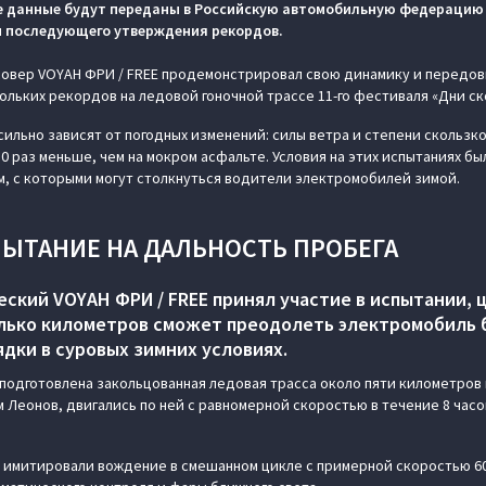
е данные будут переданы в Российскую автомобильную федерацию 
 и последующего утверждения рекордов.
овер VOYAH ФРИ / FREE продемонстрировал свою динамику и передов
ольких рекордов на ледовой гоночной трассе 11-го фестиваля «Дни ск
сильно зависят от погодных изменений: силы ветра и степени скольз
10 раз меньше, чем на мокром асфальте. Условия на этих испытаниях б
, с которыми могут столкнуться водители электромобилей зимой.
ПЫТАНИЕ НА ДАЛЬНОСТЬ ПРОБЕГА
ский VOYAH ФРИ / FREE принял участие в испытании, 
олько километров сможет преодолеть электромобиль
дки в суровых зимних условиях.
 подготовлена закольцованная ледовая трасса около пяти километров 
 Леонов, двигались по ней с равномерной скоростью в течение 8 часо
 имитировали вождение в смешанном цикле с примерной скоростью 60 