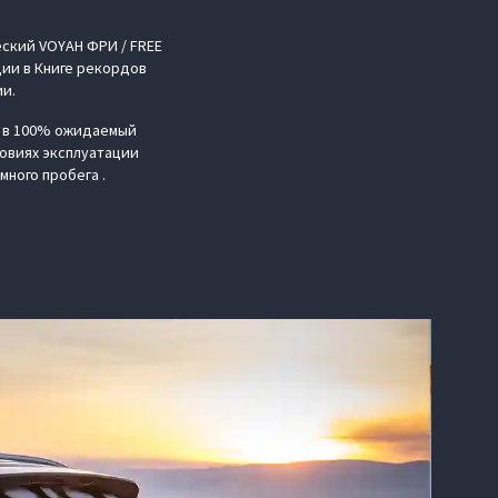
ский VOYAH ФРИ / FREE
ции в Книге рекордов
ии.
е в 100% ожидаемый
ловиях эксплуатации
много пробега .