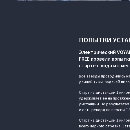
ПОПЫТКИ УСТА
Электрический VOYAH
FREE провели попытк
старте с хода и с мес
Все заезды проводились н
длиной 12 км. Задачей пил
Старт на дистанции 1 кило
удерживает ее на протяжен
дистанции. По результатам
и есть рекорд по версии FI
Старт на дистанции 1 килом
всего мерного отрезка. За