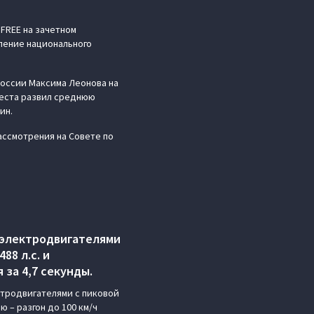
FREE на зачетном
вление национального
оссии Максима Леонова на
 места развил среднюю
ин.
ссмотрения на Совете по
 электродвигателями
88 л.с. и
 за 4,7 секунды.
ктродвигателями с пиковой
 – разгон до 100 км/ч