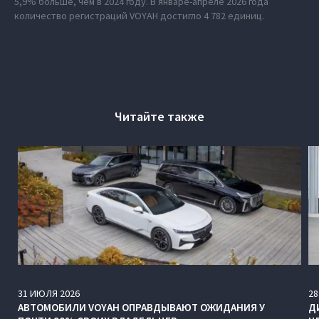
5,9% больше, чем в 2024 году. В январе-апреле 2026 года
количество регистраций VOYAH достигло 4 782 единиц.
Читайте также
31
ИЮЛЯ
2026
28
АВТОМОБИЛИ VOYAH ОПРАВДЫВАЮТ ОЖИДАНИЯ У
Д