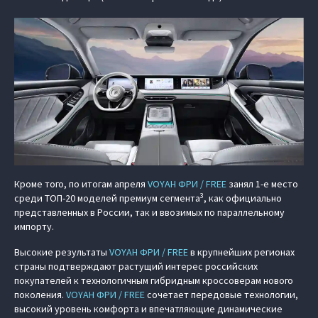
Кроме того, по итогам апреля
VOYAH ФРИ / FREE
занял 1-е место
3
среди ТОП-20 моделей премиум сегмента
, как официально
представленных в России, так и ввозимых по параллельному
импорту.
Высокие результаты
VOYAH ФРИ / FREE
в крупнейших регионах
страны подтверждают растущий интерес российских
покупателей к технологичным гибридным кроссоверам нового
поколения.
VOYAH ФРИ / FREE
сочетает передовые технологии,
высокий уровень комфорта и впечатляющие динамические