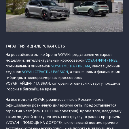
ГАРАНТИЯ И ДИЛЕРСКАЯ СЕТЬ
На российском рынке бренд VOYAH представлен четырьмя
моделями: интеллектуальным кроссовером
VOYAH ФРИ / FREE
,
премиальным минивэном
VOYAH МЕЧТА / DREAM
, инновационным
седаном
VOYAH СТРАСТЬ / PASSION
, а также новым флагманским
гибридным полноразмерным кроссовером
VOYAH ТАЙШАН / TAISHAN, который готовится к старту продаж в
России в ближайшее время.
На все модели VOYAH, реализованные в России через
официальную розничную дилерскую сеть, предоставляется
гарантия 5 лет (или 100 000 километров). Кроме того, владельцу
таких моделей доступен весь спектр услуг в рамках программы
«VOYAH – ПОМОЩЬ НА ДОРОГЕ», включающий помимо прочего
экстренную техническую помощь на дорогах и эвакуацию в