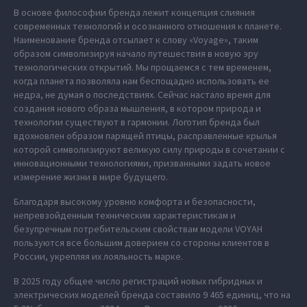
В основе философии бренда лежит концепция слияния
современных технологий и осознанного отношения к планете.
Наименование бренда отсылает к слову «Voyage», таким
образом символизируя начало путешествия в новую эру
технологических открытий. Мы прощаемся с тем временем,
когда планета позволяла нам беспощадно использовать ее
недра, не думая о последствиях. Сейчас настало время для
создания нового образа мышления, в котором природа и
технологии существуют в гармонии. Логотип бренда был
вдохновлен образом парящей птицы, расправленные крылья
которой символизируют великую силу природы в сочетании с
инновационными технологиями, призванными задать новое
измерение жизни в мире будущего.
Благодаря высокому уровню комфорта и безопасности,
непревзойденным техническим характеристикам и
безупречным потребительским свойствам модели VOYAH
пользуются все большим доверием со стороны клиентов в
России, укрепляя их лояльность марке.
В 2025 году общее число регистраций новых гибридных и
электрических моделей бренда составило 9 465 единиц, что на