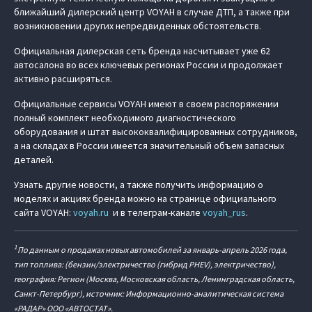
ближайший дилерский центр VOYAH в случае ДТП, а также при
возникновении других непредвиденных обстоятельств.
Официальная дилерская сеть бренда насчитывает уже 62
автосалона во всех ключевых регионах России и продолжает
активно расширяться.
Официальные сервисы VOYAH имеют в своем распоряжении
полный комплект необходимого диагностического
оборудования и штат высококвалифицированных сотрудников,
а на складах в России имеется значительный объем запасных
деталей.
Узнать другие новости, а также получить информацию о
моделях и акциях бренда можно на странице официального
сайта VOYAH:
voyah.ru
и в телеграм-канале
voyah_rus
.
1
По данным о продажах новых автомобилей за январь-апрель 2026 года,
тип топлива: (бензин/электричество (гибрид PHEV), электричество),
география: Регион (Москва, Московская область, Ленинградская область,
Санкт-Петербург), источник: Информационно-аналитическая система
«РАДАР» ООО «АВТОСТАТ».