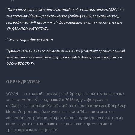
2
По данным о продажах новых автомобилей за январь-апрель 2026 года,
тип топлива: (бензин/электричество (гибрид PHEV), электричество),
география: вся РФ, источник: Информационно-аналитическая система
«РАДАР» ООО «АВТОСТАТ».
3
Сегментация бренда VOYAH
4
Данные «АВТОСТАТ» со ссылкой на АО «ППК» («Паспорт промышленный
консалтинг») – совместное предприятие АО «Электронный паспорт» и
ООО «АВТОСТАТ».
О БРЕНДЕ VOYAH
VOYAH — это новый премиальный бренд высокотехнологичных
электромобилей, созданный в 2018 году с фокусом на
глобальные продажи. Китайский автопроизводитель DongFeng
Motor Corporation, базируясь на своем 56-летнем опыте в
автомобилестроении, открыл новое подразделение с целью
перезапустить и возглавить направление премиального
транспорта на электротяге.