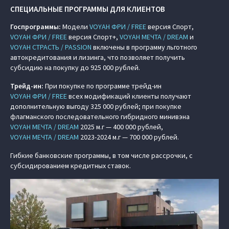
СПЕЦИАЛЬНЫЕ ПРОГРАММЫ ДЛЯ КЛИЕНТОВ
Госпрограммы:
Модели
VOYAH ФРИ / FREE
версия Спорт,
VOYAH ФРИ / FREE
версия Спорт+,
VOYAH МЕЧТА / DREAM
и
VOYAH СТРАСТЬ / PASSION
включены в программу льготного
автокредитования и лизинга, что позволяет получить
субсидию на покупку до 925 000 рублей.
Трейд-ин:
При покупке по программе трейд-ин
VOYAH ФРИ / FREE
всех модификаций клиенты получают
дополнительную выгоду 325 000 рублей; при покупке
флагманского последовательного гибридного минивэна
VOYAH МЕЧТА / DREAM
2025 м.г — 400 000 рублей,
VOYAH МЕЧТА / DREAM
2023-2024 м.г — 700 000 рублей.
Гибкие банковские программы, в том числе рассрочки, с
субсидированием кредитных ставок.