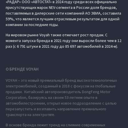
«РАДАР» ООО «АВТОСТАТ» в 2024 году среди всех официально
присутствующих марок NEV-сегмента в России доля брендов,
поставляемых в дилерские сети компанией АО ЭВИА, составила
59%, что является лучшим отраслевым результатом для одной
компании за последние годы.
На мировом рынке Voyah также отмечает рост продаж. С
момента запуска бренда в 2021 году они выросли более чем в 12
раз (с 6 791 штуки в 2021 году до 85 697 автомобилей в 2024-м).
О БРЕНДЕ VOYAH
VOYAH – это новый премиальный бренд высокотехнологичных
электромобилей, созданный в 2018 с фокусом на глобальные
продажи. Китайский автопроизводитель DongFeng Motor
Corporation, базируясь на своем 53-летнем опыте в
автомобилестроении, открыл новое подразделение с целью
перезапустить и возглавить направление премиального
транспорта на электротяге.
В основе бренда лежит тренд на слияние современных