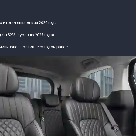
 итогам января-мая 2026 года
а (+62% к уровню 2025 года)
минивэнов против 16% годом ранее.