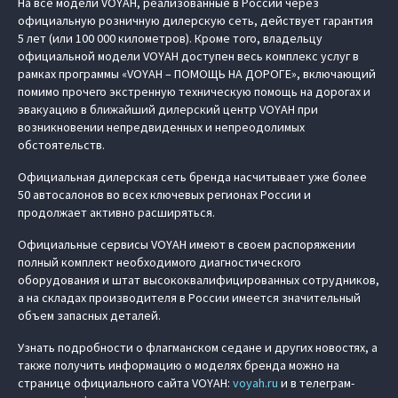
На все модели VOYAH, реализованные в России через
официальную розничную дилерскую сеть, действует гарантия
5 лет (или 100 000 километров). Кроме того, владельцу
официальной модели VOYAH доступен весь комплекс услуг в
рамках программы «VOYAH – ПОМОЩЬ НА ДОРОГЕ», включающий
помимо прочего экстренную техническую помощь на дорогах и
эвакуацию в ближайший дилерский центр VOYAH при
возникновении непредвиденных и непреодолимых
обстоятельств.
Официальная дилерская сеть бренда насчитывает уже более
50 автосалонов во всех ключевых регионах России и
продолжает активно расширяться.
Официальные сервисы VOYAH имеют в своем распоряжении
полный комплект необходимого диагностического
оборудования и штат высококвалифицированных сотрудников,
а на складах производителя в России имеется значительный
объем запасных деталей.
Узнать подробности о флагманском седане и других новостях, а
также получить информацию о моделях бренда можно на
странице официального сайта VOYAH:
voyah.ru
и в телеграм-