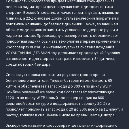
Солидность кроссоверу придает массивная хромированная
решетка радиатора и двухъярусная светодиодная оптика
спереди. Боковой профиль отличается вытянутыми, плавными
линиями, а 22-дюймовые диски с гальваническим покрытием и
логотипом компании добавляют динамики. Также, во внешнем
облике модели можно заметить утопленные дверные ручки и
лидар на крыше. Превосходную маневренность обеспечивает
поворотная задняя ось – эта технология впервые применена на
кроссоверах VOYAH. А интеллектуальная система вождения
VOYAH ТАЙШАН / TAISHAN поддерживает продвинутый 3 уровня
автономности для скоростных трасс и включает 34 датчика,
среди которых 4 лидара.
Силовая установка состоит из двух электромоторов и
бензинового двигателя. Тяговая батарея имеет ёмкость 65
кВт*ч. и обеспечивает запас хода до 300 км по циклу WLTP.
Комбинированный же запас хода составляет впечатляющие
1120 км по циклу WLTP. Новый кроссовер создан на 800-
вольтовой архитектуре и поддерживает зарядку 5С. Это
позволяет пополнить запас хода с 20 до 80% всего за 12 минут, а
расход топлива в смешанном цикле не превышает 6,6 литра.
Экспортное название кроссовера и детальная информация о