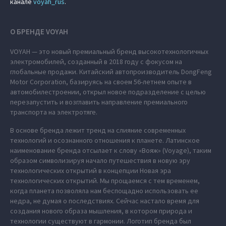
канале
voyah_rus
.
О БРЕНДЕ VOYAH
VOYAH — это новый премиальный бренд высокотехнологичных
электромобилей, созданный в 2018 году с фокусом на
глобальные продажи. Китайский автопроизводитель DongFeng
Motor Corporation, базируясь на своем 56-летнем опыте в
автомобилестроении, открыл новое подразделение с целью
перезапустить и возглавить направление премиального
транспорта на электротяге.
В основе бренда лежит тренд на слияние современных
технологий и осознанного отношения к планете. Латинское
наименование бренда отсылает к слову «Вояж» (Voyage), таким
образом символизируя начало путешествия в новую эру
технологических открытий в концепции Новая эра
технологических открытий. Мы прощаемся с тем временем,
когда планета позволяла нам беспощадно использовать ее
недра, не думая о последствиях. Сейчас настало время для
создания нового образа мышления, в котором природа и
технологии существуют в гармонии. Логотип бренда был