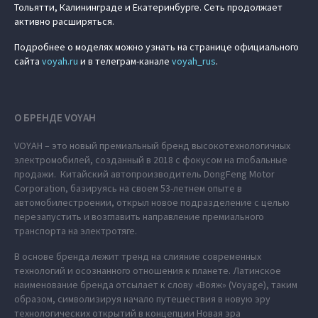
Тольятти, Калининграде и Екатеринбурге. Сеть продолжает
активно расширяться.
Подробнее о моделях можно узнать на странице официального
сайта
voyah.ru
и в телеграм-канале
voyah_rus
.
О БРЕНДЕ VOYAH
VOYAH – это новый премиальный бренд высокотехнологичных
электромобилей, созданный в 2018 с фокусом на глобальные
продажи. Китайский автопроизводитель DongFeng Motor
Corporation, базируясь на своем 53-летнем опыте в
автомобилестроении, открыл новое подразделение с целью
перезапустить и возглавить направление премиального
транспорта на электротяге.
В основе бренда лежит тренд на слияние современных
технологий и осознанного отношения к планете. Латинское
наименование бренда отсылает к слову «Вояж» (Voyage), таким
образом, символизируя начало путешествия в новую эру
технологических открытий в концепции Новая эра