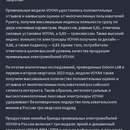
Премиальные модели VOYAH удостоились положительных
отзывов и наивысших оценок от многочисленных пользователей
Рунета, получив максимальные индексы лояльности сразу по
двум ключевым параметрам. Индексом, равным 0,81, отмечены
силовые установки VOYAH, а 0,80 — трансмиссии. Также высокий
индекс лояльности электрокары VOYAH получили за дизайн —
0,88, а также подвеску — 0,83. Кроме того, потребители
отметили в целом высокий уровень качества продукции
премиальных электромобилей VOYAH.
По итогам аналогичных исследований, проведенных Sidorin LAB в
первом и втором кварталах 2023 года, модели VOYAH также
получили максимальное количество положительных оценок и
отзывов от многочисленных пользователей российского
сегмента интернета. Таким образом, интеллектуальные и
высокотехнологичные люксовые электрокары VOYAH
удерживают безоговорочное лидерство пользовательского
мнения в России три квартала подряд.
Продуктовая линейка бренда премиальных электромобилей
VOYAH в России включает три модели: яркий и динамичный
кроссовер VOYAH ФРИ / FREE в двух модификациях, в том числе